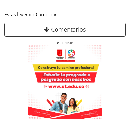
Estas leyendo Cambio in
Comentarios
Previous
Next
Previous
Previous
Next
Next