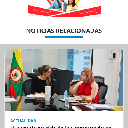
Previous
Previous
Next
Next
NOTICIAS RELACIONADAS
ACTUALIDAD