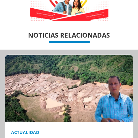
Previous
Previous
Next
Next
NOTICIAS RELACIONADAS
ACTUALIDAD