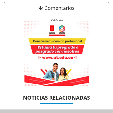
Comentarios
Previous
Next
Previous
Previous
Next
Next
NOTICIAS RELACIONADAS