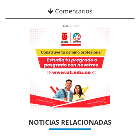
Comentarios
Previous
Next
Previous
Previous
Next
Next
NOTICIAS RELACIONADAS