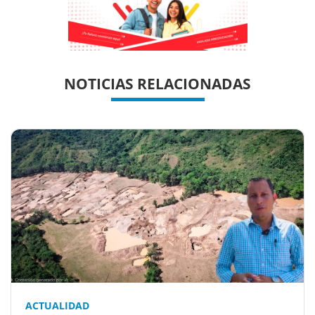
Previous
Previous
Next
Next
NOTICIAS RELACIONADAS
ACTUALIDAD