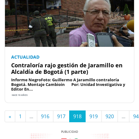
ACTUALIDAD
Contraloría rajo gestión de Jaramillo en
Alcaldía de Bogotá (1 parte)
Informe NegroFoto: Guillermo A Jaramillo contraloría
Bogotá. Montaje Cambioin Por: Unidad Investigativa y
Editor En...
HACE 10 AÑOS
«
1
...
916
917
918
919
920
...
94
Previous
Next