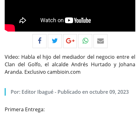
Video: Habla el hijo del mediador del negocio entre el
Clan del Golfo, el alcalde Andrés Hurtado y Johana
Aranda. Exclusivo cambioin.com
Por:
Editor Ibagué
-
Publicado en octubre 09, 2023
Primera Entrega:
Previous
Next
Exclusivo
cambioin.com
: Andrés Fabián Hurtado
Barrera, recibió 3 mil millones del Clan del Golfo para
financiar su campaña a la alcaldía de Ibagué, se