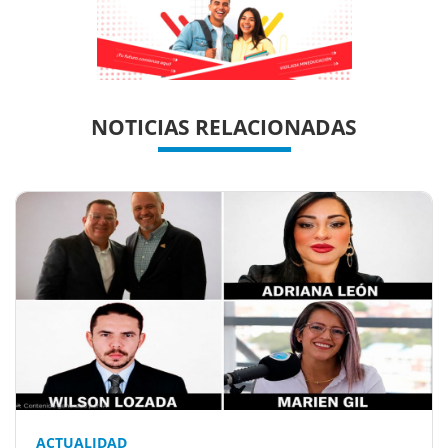
Previous
Previous
Next
Next
NOTICIAS RELACIONADAS
ACTUALIDAD