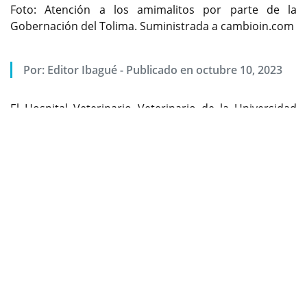
Foto: Atención a los amimalitos por parte de la
Gobernación del Tolima. Suministrada a cambioin.com
Por:
Editor Ibagué
-
Publicado en octubre 10, 2023
El Hospital Veterinario Veterinario de la Universidad
Previous
Next
del Tolima ha logrado atender animales en situación
de calle y a mascotas de familias vulnerables del
departamento. Sin embargo, y gracias al éxito de esta
iniciativa, los recursos destinados para el convenio se
agotaron.
Vía: Oficina de prensa de la Gobernación del Tolima
"Con éxito hemos venido desarrollando labores en el
Hospital Veterinario, atendiendo a nuestra población
más vulnerable de animales domésticos del
departamento del Tolima, fundamentalmente, los