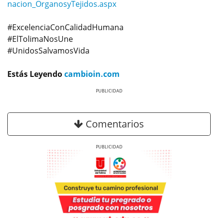
nacion_OrganosyTejidos.aspx
#ExcelenciaConCalidadHumana
#ElTolimaNosUne
#UnidosSalvamosVida
Estás Leyendo
cambioin.com
Previous
Next
Comentarios
Previous
Next