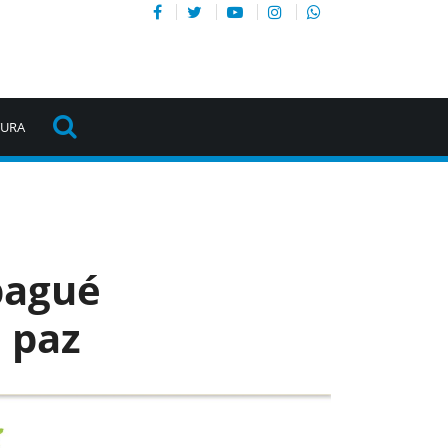
TURA
bagué
a paz