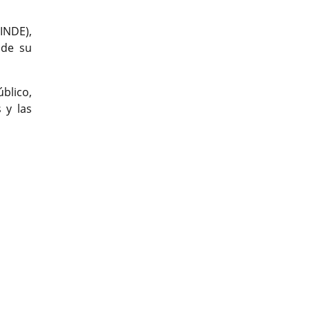
RINDE),
 de su
blico,
 y las
t