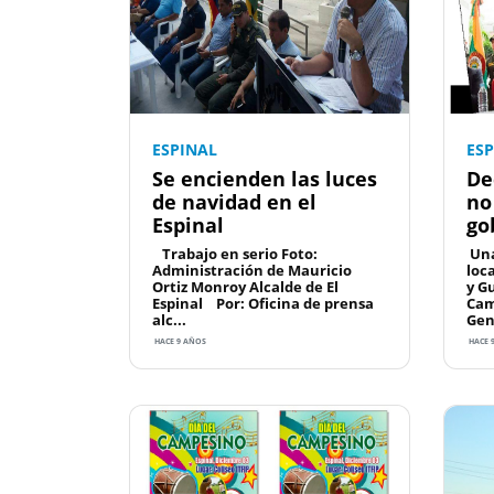
ESPINAL
ES
Se encienden las luces
De
de navidad en el
no
Espinal
go
Trabajo en serio Foto:
Una
Administración de Mauricio
loc
Ortiz Monroy Alcalde de El
y G
Espinal Por: Oficina de prensa
Cam
alc...
Gen
HACE 9 AÑOS
HACE 