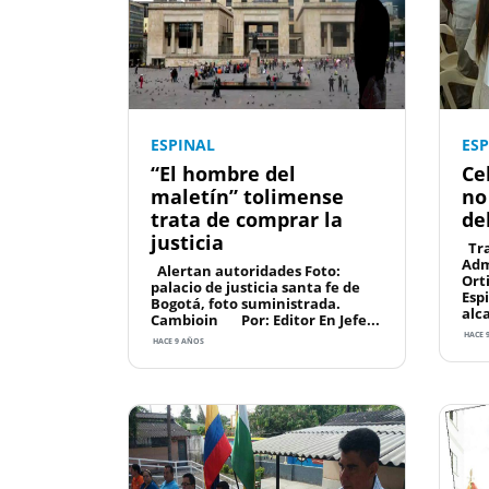
ESPINAL
ES
“El hombre del
Ce
maletín” tolimense
no
trata de comprar la
de
justicia
Tra
Adm
Alertan autoridades Foto:
Ort
palacio de justicia santa fe de
Esp
Bogotá, foto suministrada.
alca
Cambioin Por: Editor En Jefe...
HACE 
HACE 9 AÑOS