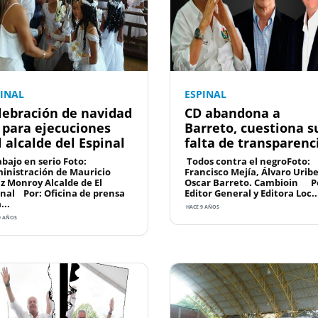
PINAL
ESPINAL
lebración de navidad
CD abandona a
 para ejecuciones
Barreto, cuestiona s
l alcalde del Espinal
falta de transparenc
bajo en serio Foto:
Todos contra el negroFoto:
inistración de Mauricio
Francisco Mejía, Álvaro Uribe
iz Monroy Alcalde de El
Oscar Barreto. Cambioin P
inal Por: Oficina de prensa
Editor General y Editora Loc..
...
HACE 9 AÑOS
9 AÑOS