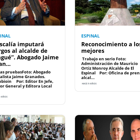
PINAL
ESPINAL
iscalía imputará
Reconocimiento a lo
rgos al alcalde de
mejores
agué”. Abogado Jaime
Trabajo en serio Foto:
an...
Administración de Mauricio
Ortiz Monroy Alcalde de El
as pruebasFoto: Abogado
Espinal Por: Oficina de pren
alista Jaime Granados.
alcal...
bioin Por: Editor En Jefe,
HACE 9 AÑOS
tor General y Editora Local
9 AÑOS