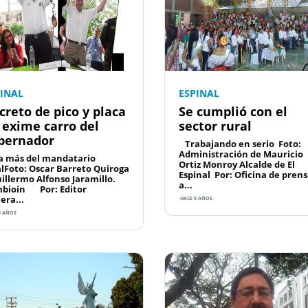
PINAL
ESPINAL
creto de pico y placa
Se cumplió con el
 exime carro del
sector rural
bernador
Trabajando en serio Foto:
Administración de Mauricio
 más del mandatario
Ortiz Monroy Alcalde de El
alFoto: Oscar Barreto Quiroga
Espinal Por: Oficina de pren
uillermo Alfonso Jaramillo.
a...
bioin Por: Editor
era...
HACE 9 AÑOS
9 AÑOS