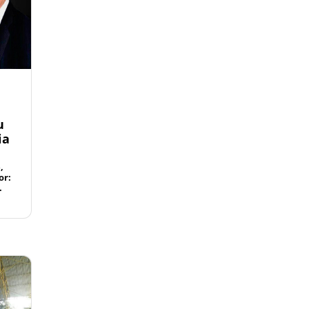
u
ia
,
or:
.