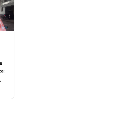
s
to:
: