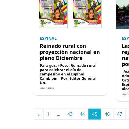
ESPINAL
ES
Reinado rural con
La
proyección nacional en
re
pleno Diciembre
na
por
Para gozar Foto: Reinado rural
para celebrar el día del
Acc
campesino en el Espinal.
Adm
Cambioin Por: Editor General
Ort
Un...
Esp
alca
HACE 9 AÑOS
HACE 
«
1
...
43
44
45
46
47