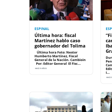
ESPINAL
ES
Última hora: fiscal
“F
Martínez hablo caso
ca
gobernador del Tolima
Ib
Gr
Última hora Foto: Nestor
Humberto Martínez, Fiscal
Dur
General de la Nación. Cambioin
Pen
Por: Editor General El Fisc...
Cam
Edi
HACE 9 AÑOS
I...
HACE 