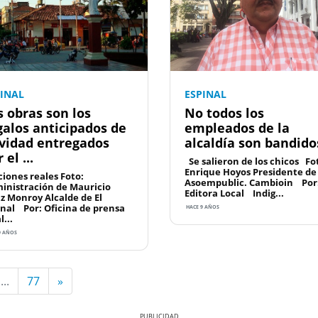
PINAL
ESPINAL
s obras son los
No todos los
galos anticipados de
empleados de la
vidad entregados
alcaldía son bandido
 el ...
Se salieron de los chicos Fo
Enrique Hoyos Presidente de
iones reales Foto:
Asoempublic. Cambioin Por
inistración de Mauricio
Editora Local Indig...
iz Monroy Alcalde de El
inal Por: Oficina de prensa
HACE 9 AÑOS
l...
9 AÑOS
...
77
»