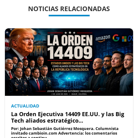
Previous
Previous
Next
Next
NOTICIAS RELACIONADAS
ACTUALIDAD
La Orden Ejecutiva 14409 EE.UU. y las Big
Tech aliados estratégico...
Por: Johan Sebastián Gutiérrez Mosquera. Columnista
invitado cambioin.com Advertencia: los comentarios
escritos a continu...