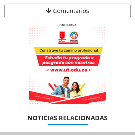
Comentarios
Previous
Next
Previous
Previous
Next
Next
NOTICIAS RELACIONADAS