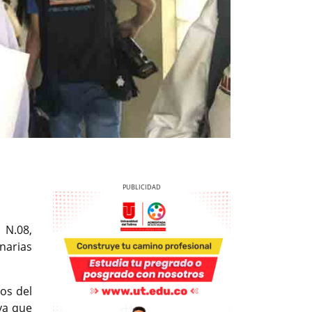
 N.08,
narias
Previous
Next
os del
iva que