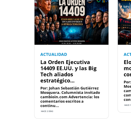
ACTUALIDAD
AC
La Orden Ejecutiva
El
14409 EE.UU. y las Big
mo
Tech aliados
co
estratégico...
Por
Mos
Por: Johan Sebastián Gutiérrez
cam
Mosquera. Columnista invitado
com
cambioin.com Advertencia: los
con
comentarios escritos a
continu...
HACE 
HACE 2 DÍAS