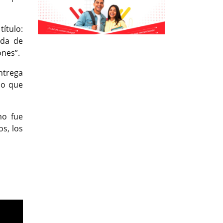
título:
Previous
Previous
Next
Next
ada de
ones”.
ntrega
lo que
mo fue
s, los
t