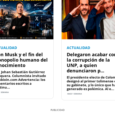
TUALIDAD
ACTUALIDAD
on Musk y el fin del
Delegaron acabar co
nopolio humano del
la corrupción de la
nocimiento
UNP, a quien
denunciaron p...
: Johan Sebastián Gutiérrez
quera. Columnista invitado
El presidente electo de Colo
bioin.com Advertencia: los
designó al primer tolimense
entarios escritos a
su gabinete, y lo único que h
tinu...
generado es polémica. Al e...
1 SEMANA
HACE 1 SEMANA