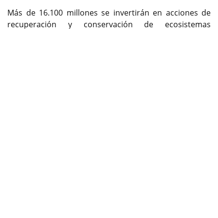
Más de 16.100 millones se invertirán en acciones de
recuperación y conservación de ecosistemas
Previous
Next
estratégicos en la cuenca del río Lagunilla.
Encuentre contenido exclusivo en WhatsApp Channel,
síganos ya:
https://whatsapp.com/channel/0029Va9kwaD1CYoZx
xokC42i
Por: Oficina de prensa de Cortolima.
cambioin.com
Con el objetivo de proteger la biodiversidad nativa y
aportar al cuidado del recurso hídrico, en el municipio
de Murillo, al norte del Tolima, se formalizó el inicio del
proyecto 'Sin retamo: agua, vida y futuro', que busca la
recuperación y conservación de ecosistemas
estratégicos en la cuenca del río Lagunilla, en especial
las zonas de páramo.