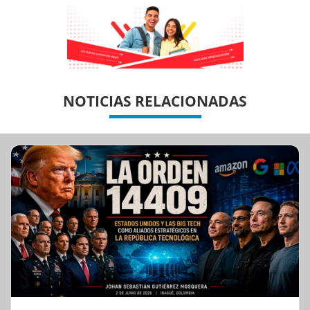
Previous
Previous
Next
Next
NOTICIAS RELACIONADAS