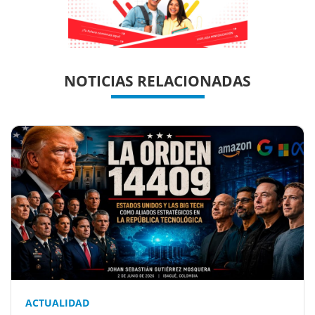
Previous
Previous
Next
Next
NOTICIAS RELACIONADAS
ACTUALIDAD