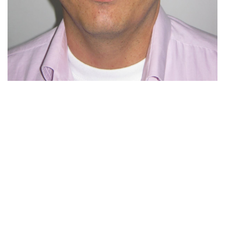
Previous
Next
Por:
Editor en Jefe
-
Publicado en febrero 12, 2019
Carlos Edward Osorio Aguiar, aspirante a la
gobernación del Tolima. Cambioin.com
Para algunos integrantes del centro democrático el
exrepresente a la cámara durante ocho años por el