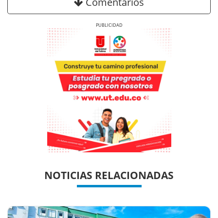
Comentarios
Previous
Next
Previous
Previous
Next
Next
NOTICIAS RELACIONADAS