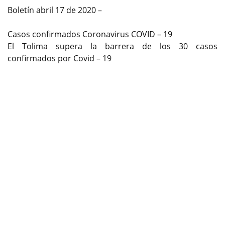
Boletín abril 17 de 2020 –
Casos confirmados Coronavirus COVID – 19
El Tolima supera la barrera de los 30 casos
confirmados por Covid – 19
Previous
Next
.-Con el reporte de hoy, el departamento llega a 31
casos.
-. Instituto Nacional de Salud (INS) confirmó también
los dos casos que pendientes de reporte oficial y
tienen procedencia de Melgar e Ibagué.
.- Los casos de hoy son contactos estrechos de casos
confirmados anteriormente.
Ibagué, 17 de abril de 2020. El Ministerio de Salud y
Protección Social confirma en el reporte de hoy dos
nuevos casos de Coronavirus COVID-19 y se eleva así a
31 los infectados en el departamento; así mismo el
Instituto Nacional de Salud (INS) confirmó también los