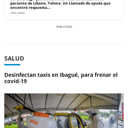
paciente de Líbano, Tolima. Un Llamado de ayuda que
encontró respuesta...
HACE 2 MESES
Previous
Next
SALUD
Desinfectan taxis en Ibagué, para frenar el
covid-19