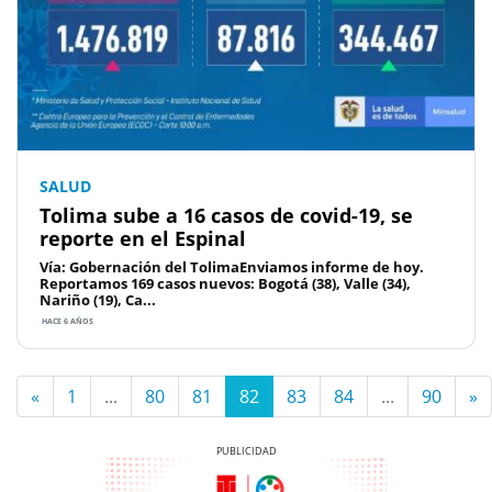
SALUD
Tolima sube a 16 casos de covid-19, se
reporte en el Espinal
Vía: Gobernación del TolimaEnviamos informe de hoy.
Reportamos 169 casos nuevos: Bogotá (38), Valle (34),
Nariño (19), Ca...
HACE 6 AÑOS
«
1
...
80
81
82
83
84
...
90
»
Previous
Next