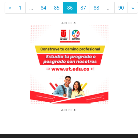
«
1
...
84
85
86
87
88
...
90
»
Previous
Next
Previous
Next
Previous
Previous
Next
Next
Previous
Next