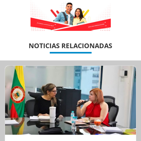
Previous
Previous
Next
Next
NOTICIAS RELACIONADAS