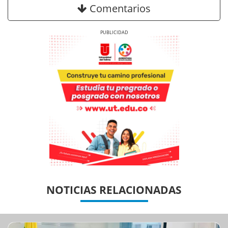
Comentarios
Previous
Next
Previous
Previous
Next
Next
NOTICIAS RELACIONADAS