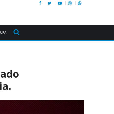
TURA
gado
ia.