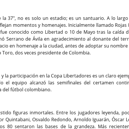
 la 37", no es solo un estadio; es un santuario. A lo largo
flejan momentos y homenajes. Inicialmente llamado Rojas Pi
 fue conocido como Libertad o 10 de Mayo tras la caída d
ó Serrano de Ávila en agradecimiento al donante del terr
acio en homenaje a la ciudad, antes de adoptar su nombre 
o Toro, dos veces presidente de Colombia.
y la participación en la Copa Libertadores es un claro ejem
 el equipo alcanzó las semifinales del certamen contin
a del fútbol colombiano.
istido figuras inmortales. Entre los jugadores leyenda, p
or Quintabani, Osvaldo Redondo, Arnoldo Iguarán, Óscar L
los 80 sentaron las bases de la grandeza. Más reciente