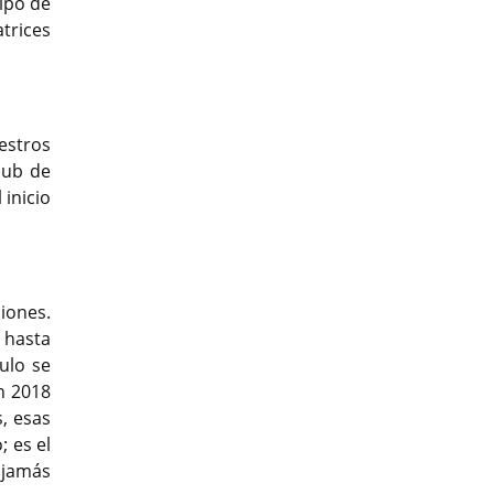
ipo de
atrices
estros
lub de
inicio
iones.
 hasta
ulo se
n 2018
, esas
; es el
 jamás