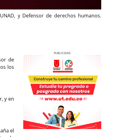
la UNAD, y Defensor de derechos humanos.
sor de
os los
Previous
Next
r, y en
paña el
Previous
Previous
Next
Next