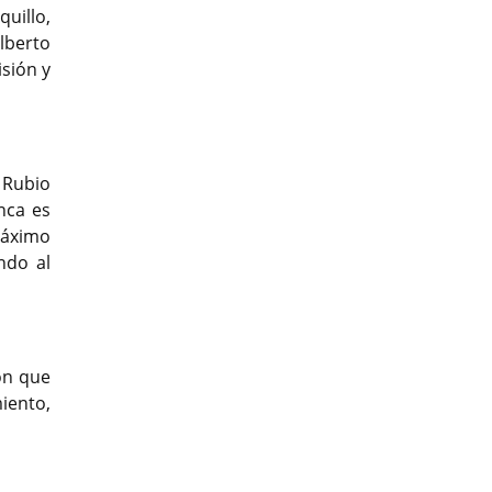
uillo,
Alberto
isión y
 Rubio
nca es
máximo
ndo al
ón que
miento,