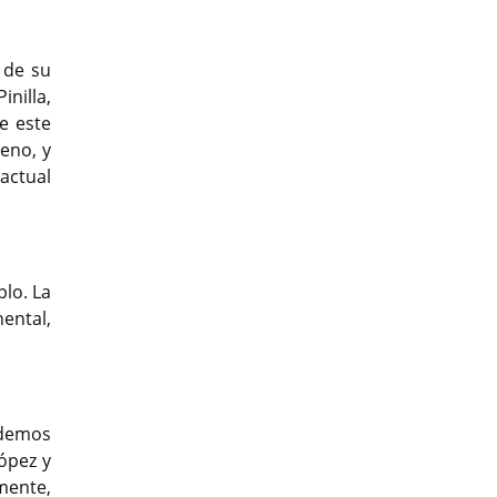
 de su
nilla,
e este
eno, y
actual
plo. La
ental,
odemos
ópez y
mente,