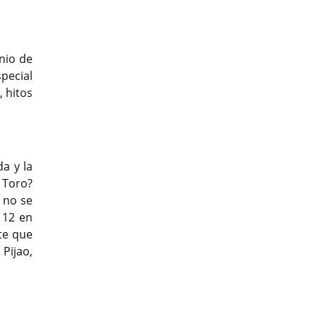
onio de
special
, hitos
da y la
 Toro?
o no se
 12 en
te que
 Pijao,
t