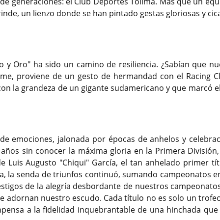
iende generaciones: el Club Deportes Tolima. Más que un equ
 rinde, un lienzo donde se han pintado gestas gloriosas y cic
nto y Oro" ha sido un camino de resiliencia. ¿Sabían que nu
orme, proviene de un gesto de hermandad con el Racing C
on la grandeza de un gigante sudamericano y que marcó el 
de emociones, jalonada por épocas de anhelos y celebrac
9 años sin conocer la máxima gloria en la Primera División,
de Luis Augusto "Chiqui" García, el tan anhelado primer tít
lla, la senda de triunfos continuó, sumando campeonatos e
estigos de la alegría desbordante de nuestros campeonatos
ue adornan nuestro escudo. Cada título no es solo un trofeo
mpensa a la fidelidad inquebrantable de una hinchada que