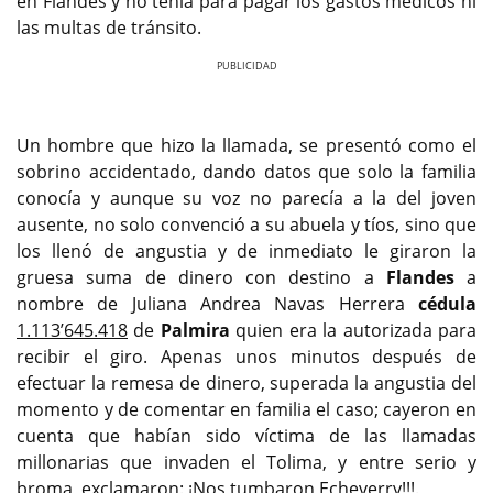
en Flandes y no tenía para pagar los gastos médicos ni
las multas de tránsito.
Previous
Next
Un hombre que hizo la llamada, se presentó como el
sobrino accidentado, dando datos que solo la familia
conocía y aunque su voz no parecía a la del joven
ausente, no solo convenció a su abuela y tíos, sino que
los llenó de angustia y de inmediato le giraron la
gruesa suma de dinero con destino a
Flandes
a
nombre de Juliana Andrea Navas Herrera
cédula
1.113’645.418
de
Palmira
quien era la autorizada para
recibir el giro. Apenas unos minutos después de
efectuar la remesa de dinero, superada la angustia del
momento y de comentar en familia el caso; cayeron en
cuenta que habían sido víctima de las llamadas
millonarias que invaden el Tolima, y entre serio y
broma, exclamaron: ¡Nos tumbaron Echeverry!!!.