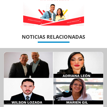
Previous
Previous
Next
Next
NOTICIAS RELACIONADAS