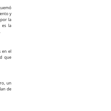
 quemó
ento y
por la
 es la
.
 en el
ad que
ro, un
lan de