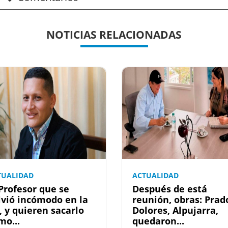
NOTICIAS RELACIONADAS
TUALIDAD
ACTUALIDAD
 Profesor que se
Después de está
lvió incómodo en la
reunión, obras: Prad
, y quieren sacarlo
Dolores, Alpujarra,
mo...
quedaron...