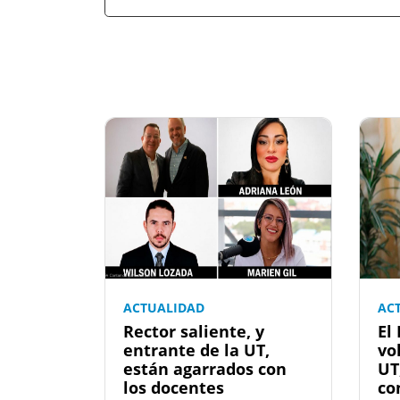
ACTUALIDAD
AC
Rector saliente, y
El
entrante de la UT,
vo
están agarrados con
UT
los docentes
co