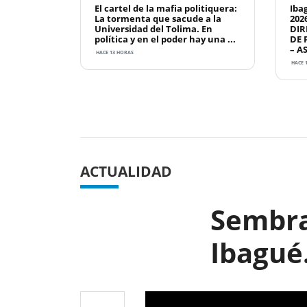
El cartel de la mafia politiquera:
Iba
La tormenta que sacude a la
202
Universidad del Tolima. En
DIR
política y en el poder hay una ...
DE 
– A
HACE 13 HORAS
HACE 
Previous
ACTUALIDAD
Sembra
Ibagué.