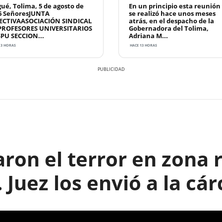
gué, Tolima, 5 de agosto de
En un principio esta reunión
6 SeñoresJUNTA
se realizó hace unos meses
ECTIVAASOCIACIÓN SINDICAL
atrás, en el despacho de la
PROFESORES UNIVERSITARIOS
Gobernadora del Tolima,
SPU SECCION...
Adriana M...
13 HORAS
HACE 13 HORAS
ron el terror en zona r
 Juez los envió a la cár