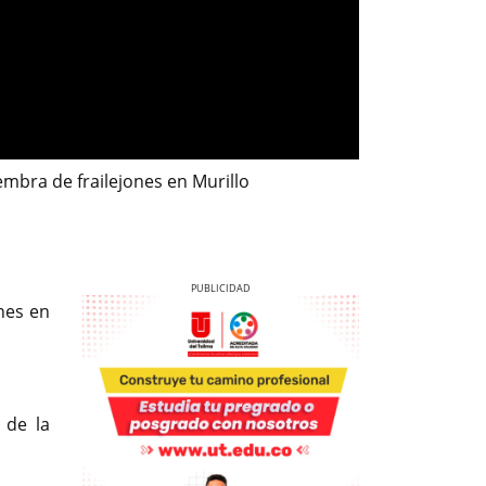
bra de frailejones en Murillo
nes en
 de la
Previous
Next