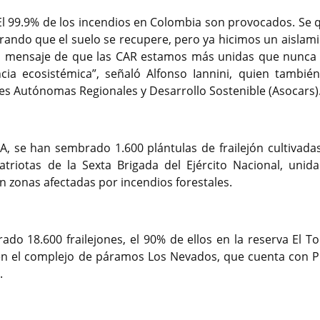
El 99.9% de los incendios en Colombia son provocados. Se
erando que el suelo se recupere, pero ya hicimos un aislami
l mensaje de que las CAR estamos más unidas que nunca 
ia ecosistémica”, señaló Alfonso Iannini, quien también
es Autónomas Regionales y Desarrollo Sostenible (Asocars)
, se han sembrado 1.600 plántulas de frailejón cultivadas
Patriotas de la Sexta Brigada del Ejército Nacional, unid
n zonas afectadas por incendios forestales.
ado 18.600 frailejones, el 90% de ellos en la reserva El To
 en el complejo de páramos Los Nevados, que cuenta con P
.