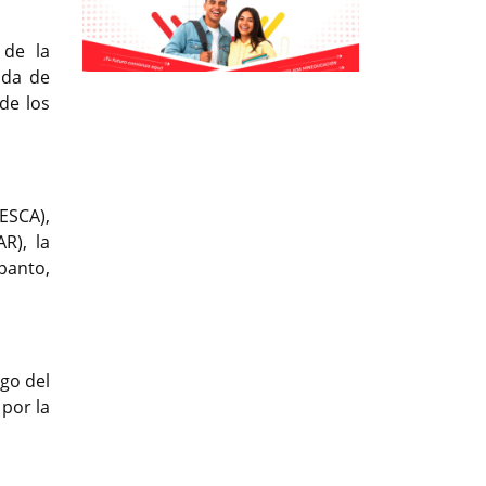
 de la
ada de
Previous
Previous
Next
Next
de los
(ESCA),
R), la
panto,
ego del
por la