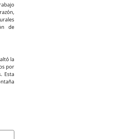
rabajo
razón,
turales
ión de
altó la
os por
. Esta
ontaña