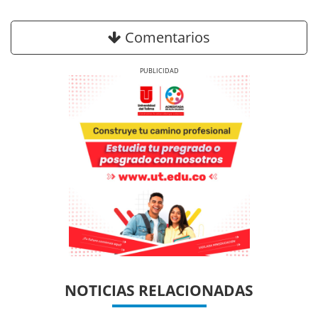
Comentarios
Previous
Next
Previous
Previous
Next
Next
NOTICIAS RELACIONADAS