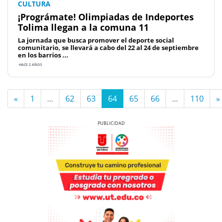
CULTURA
¡Prográmate! Olimpiadas de Indeportes
Tolima llegan a la comuna 11
La jornada que busca promover el deporte social
comunitario, se llevará a cabo del 22 al 24 de septiembre
en los barrios ...
HACE 2 AÑOS
«
1
...
62
63
64
65
66
...
110
»
Previous
Next
Previous
Next