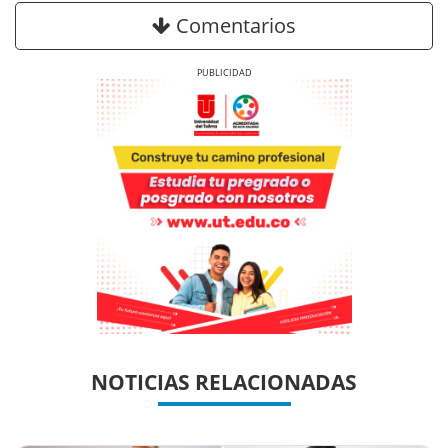
Comentarios
Previous
Next
Previous
Previous
Next
Next
NOTICIAS RELACIONADAS