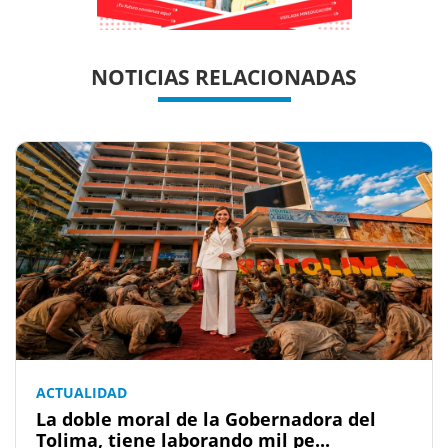
Previous
Previous
Next
Next
NOTICIAS RELACIONADAS
ACTUALIDAD
La doble moral de la Gobernadora del
Tolima, tiene laborando mil pe...