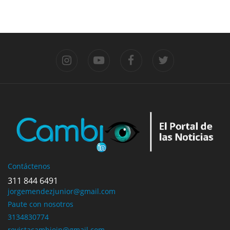
Previous
Next
Contáctenos
311 844 6491
jorgemendezjunior@gmail.com
Paute con nosotros
3134830774
revistacambioin@gmail.com