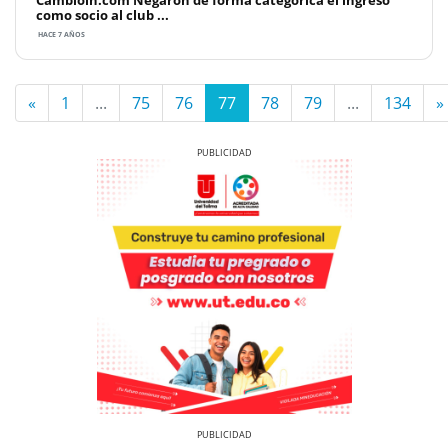
como socio al club ...
HACE 7 AÑOS
«
1
...
75
76
77
78
79
...
134
»
Previous
Next
Previous
Next
Previous
Previous
Next
Next