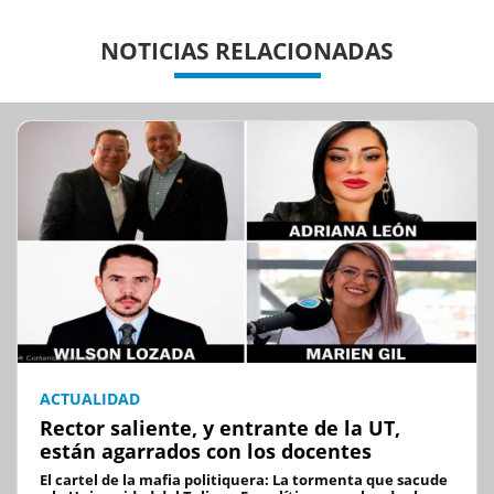
Previous
Previous
Next
Next
NOTICIAS RELACIONADAS
ACTUALIDAD
Rector saliente, y entrante de la UT,
están agarrados con los docentes
El cartel de la mafia politiquera: La tormenta que sacude