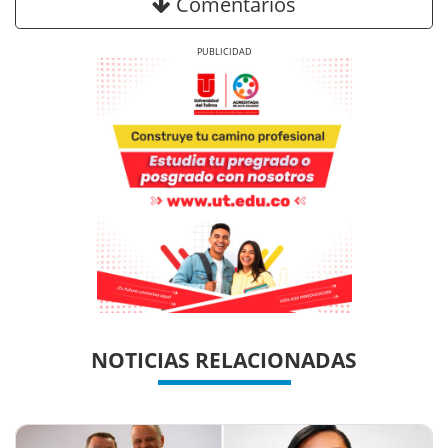
Comentarios
Previous
Next
Previous
Previous
Next
Next
NOTICIAS RELACIONADAS