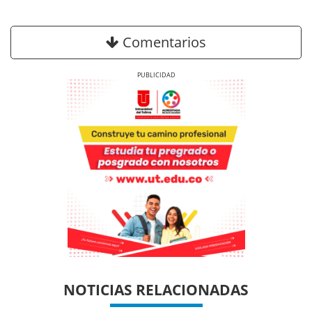
Comentarios
Previous
Next
Previous
Previous
Next
Next
NOTICIAS RELACIONADAS