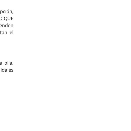
pción,
LO QUE
venden
tan el
 olla,
mida es