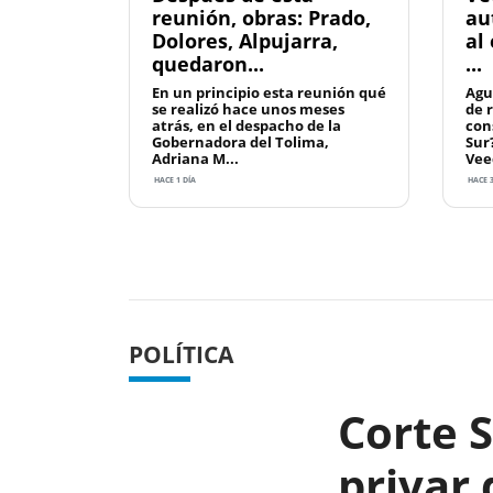
reunión, obras: Prado,
au
Dolores, Alpujarra,
al
quedaron...
...
En un principio esta reunión qué
Agu
se realizó hace unos meses
de 
atrás, en el despacho de la
con
Gobernadora del Tolima,
Sur
Adriana M...
Vee
HACE 1 DÍA
HACE 3
Previous
POLÍTICA
Corte 
privar 