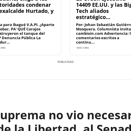
toridades condenar
14409 EE.UU. y las Bi
 exalcalde Hurtado, y
Tech aliados
estratégico...
a para Ibagué V.A.PI. ¿Aparte
Por: Johan Sebastián Gutiérr
robar, PA' QUÉ Carajos
Mosquera. Columnista invit
struyeron el tanque del
cambioin.com Advertencia: l
? Denuncia Pública La
comentarios escritos a
dur...
continu...
 DÍAS
HACE 3 DÍAS
Suprema no vio necesa
de la Libertad, al Sena