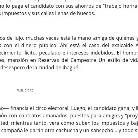
o lo paga el candidato con sus ahorros de “trabajo honrad
s impuestos y sus calles llenas de huecos.
dos de lujo, muchas veces está la mano amiga de quienes 
s con el dinero público. Ahí está el caso del exalcalde 
cimiento ilícito, peculado e intereses indebidos. El homb
ajes, mansión en Reservas del Campestre Un estilo de vid
 desespero de la ciudad de Ibagué.
Nex
no— financia el circo electoral. Luego, el candidato gana, y l
versión con contratos amañados, puestos para amigos y “proy
sted, mientras tanto, verá cómo suben los impuestos y baj
ma campaña le darán otra cachucha y un sancocho… y todo s