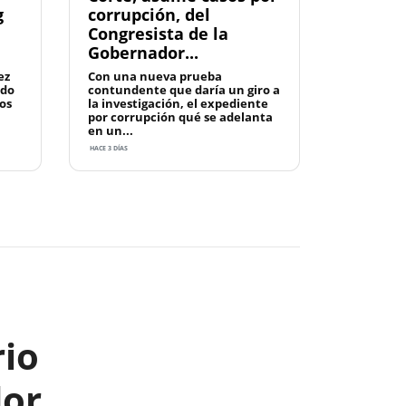
g
corrupción, del
Congresista de la
Gobernador...
ez
Con una nueva prueba
ado
contundente que daría un giro a
os
la investigación, el expediente
por corrupción qué se adelanta
en un...
HACE 3 DÍAS
Next
rio
dor