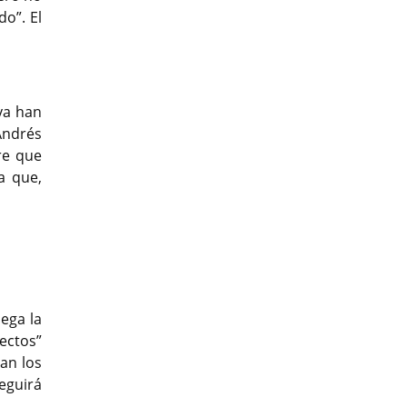
o”. El
ya han
Andrés
re que
a que,
t
lega la
ectos”
an los
eguirá