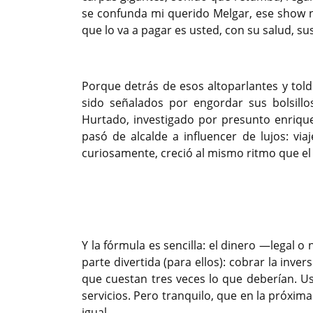
se confunda mi querido Melgar, ese show n
que lo va a pagar es usted, con su salud, su
Porque detrás de esos altoparlantes y tol
sido señalados por engordar sus bolsillo
Hurtado, investigado por presunto enrique
pasó de alcalde a influencer de lujos: vi
curiosamente, creció al mismo ritmo que el
Previous
Y la fórmula es sencilla: el dinero —legal o 
parte divertida (para ellos): cobrar la in
que cuestan tres veces lo que deberían. U
servicios. Pero tranquilo, que en la próxi
igual.