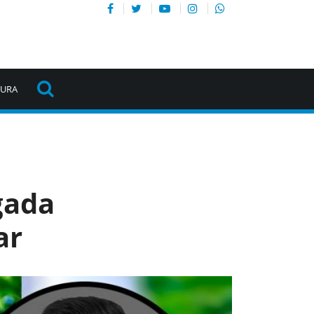
TURA
gada
ar