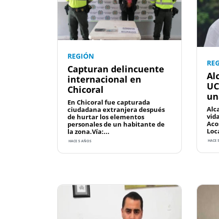
REGIÓN
RE
Capturan delincuente
Al
internacional en
UC
Chicoral
un
En Chicoral fue capturada
Alc
ciudadana extranjera después
vida
de hurtar los elementos
Aco
personales de un habitante de
Loca
la zona.Vía:...
HACE 
HACE 5 AÑOS