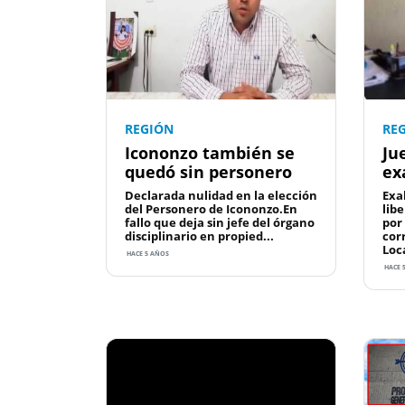
REGIÓN
RE
Icononzo también se
Ju
quedó sin personero
ex
Declarada nulidad en la elección
Exa
del Personero de Icononzo.En
lib
fallo que deja sin jefe del órgano
por
disciplinario en propied...
cor
Loc
HACE 5 AÑOS
HACE 