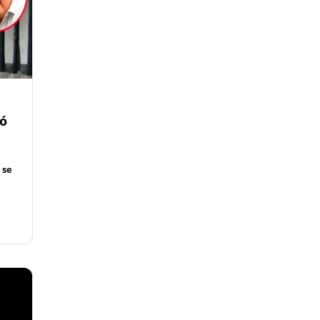
ió
 se