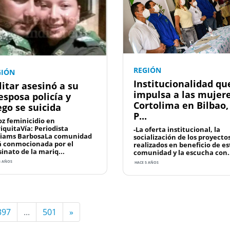
REGIÓN
GIÓN
Institucionalidad qu
litar asesinó a su
impulsa a las mujere
esposa policía y
Cortolima en Bilbao,
ego se suicida
P...
oz feminicidio en
iquitaVía: Periodista
-La oferta institucional, la
liams BarbosaLa comunidad
socialización de los proyecto
á conmocionada por el
realizados en beneficio de es
sinato de la mariq...
comunidad y la escucha con.
5 AÑOS
HACE 5 AÑOS
397
...
501
»