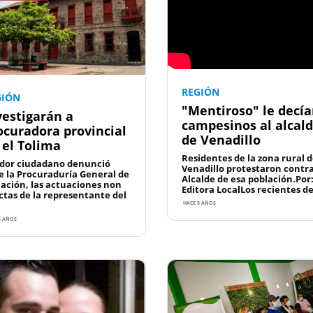
REGIÓN
GIÓN
"Mentiroso" le decí
vestigarán a
campesinos al alcal
ocuradora provincial
de Venadillo
 el Tolima
Residentes de la zona rural 
dor ciudadano denunció
Venadillo protestaron contr
e la Procuraduría General de
Alcalde de esa población.Por
Nación, las actuaciones non
Editora LocalLos recientes de 
ctas de la representante del
HACE 5 AÑOS
5 AÑOS