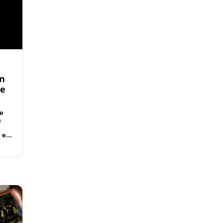
an
de
de
a
:
e...