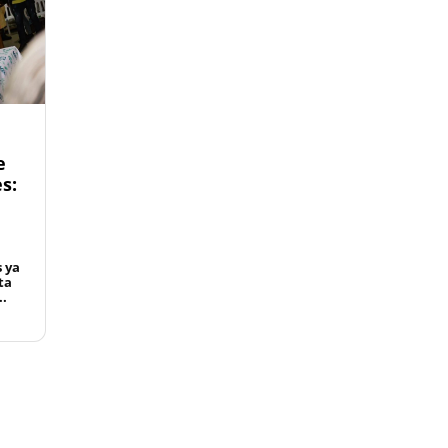
e
s:
s ya
ta
..