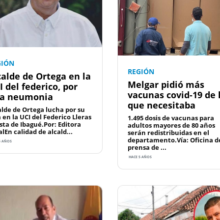
GIÓN
REGIÓN
calde de Ortega en la
Melgar pidió más
I del federico, por
vacunas covid-19 de 
a neumonia
que necesitaba
alde de Ortega lucha por su
 en la UCI del Federico Lleras
1.495 dosis de vacunas para
sta de Ibagué.Por: Editora
adultos mayores de 80 años
lEn calidad de alcald...
serán redistribuidas en el
departamento.Vía: Oficina d
5 AÑOS
prensa de ...
HACE 5 AÑOS