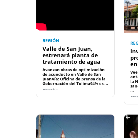
REGIÓN
RE
Valle de San Juan,
In
estrenará planta de
pr
tratamiento de agua
en
Avanzan obras de optimización
Vee
de acueducto en Valle de San
ant
JuanVía: Oficina de prensa de la
la 
Gobernación del Tolima94% es ...
san
...
HACE 5 AÑOS
HACE 