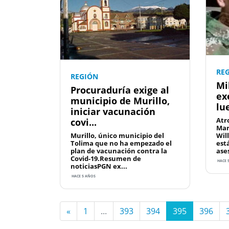
RE
REGIÓN
Mi
Procuraduría exige al
ex
municipio de Murillo,
lu
iniciar vacunación
Atr
covi...
Mar
Murillo, único municipio del
Wil
Tolima que no ha empezado el
est
plan de vacunación contra la
ase
Covid-19.Resumen de
HACE 
noticiasPGN ex...
HACE 5 AÑOS
«
1
...
393
394
395
396