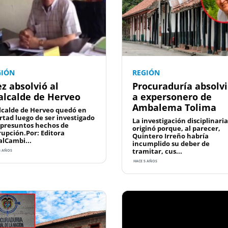
GIÓN
REGIÓN
ez absolvió al
Procuraduría absolv
alcalde de Herveo
a expersonero de
Ambalema Tolima
lcalde de Herveo quedó en
ertad luego de ser investigado
La investigación disciplinaria
 presuntos hechos de
originó porque, al parecer,
rupción.Por: Editora
Quintero Irreño habría
alCambi...
incumplido su deber de
tramitar, cus...
5 AÑOS
HACE 5 AÑOS